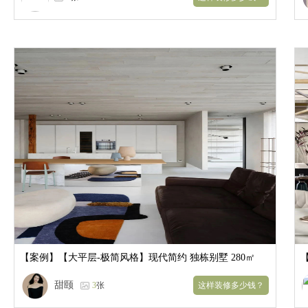
【案例】
【大平层-极简风格】现代简约 独栋别墅 280㎡
甜颐
3
张