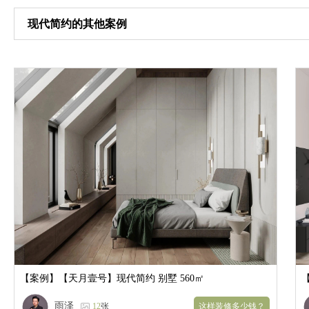
现代简约的其他案例
【案例】
【天月壹号】现代简约 别墅 560㎡
雨泽
12
张