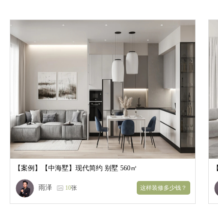
【案例】
【中海墅】现代简约 别墅 560㎡
雨泽
10
张