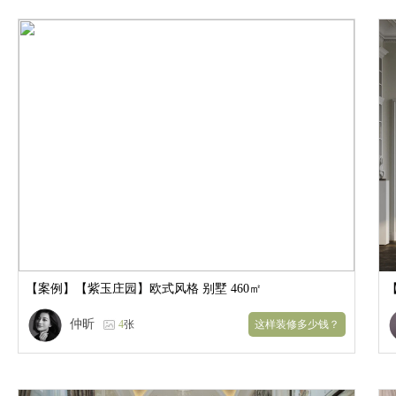
【案例】
【紫玉庄园】欧式风格 别墅 460㎡
仲昕
4
张