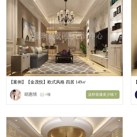
【案例】
【金茂悦】欧式风格 四居 149㎡
胡惠情
6
张