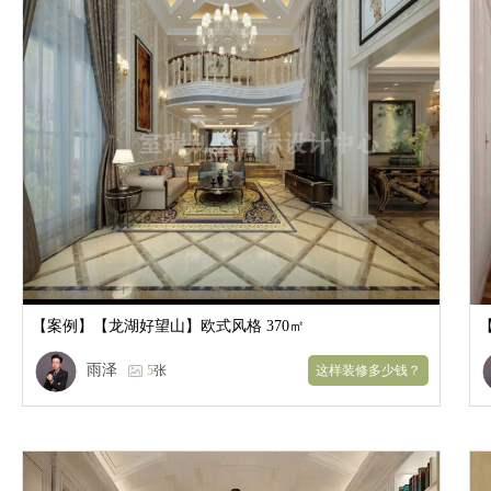
【案例】
【龙湖好望山】欧式风格 370㎡
雨泽
5
张